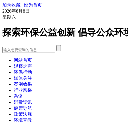
加为收藏
|
设为首页
2026年8月8日
星期六
探索环保公益创新 倡导公众环
网站首页
观察之声
环保行动
媒体关注
案例效果
行业风采
杂谈
消费资讯
健康导航
政策法规
环境宣教