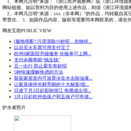
1、本网凡注明“来源：《浙江民声观察网》或《浙江环境观
网站链接。如以营利为目的使用上述作品，则须《浙江环境观
2、本网凡注明“来源：xxx（非本网）”的作品，均转载自
带责任。 3、如因作品内容、版权等需要同本网联系的，请在
网友
互助
PUBLIC VIEW
[服饰搭配] 污渍清除小妙招，衣物持...
以后买火车票可用支付宝了
杭州8家医院升级服务 化验单可上网...
支付余额将能“钱生钱”
五一出行 防止晕车有妙招
5种快速缓解焦虑的方法
新装家居室内可放置冷盐水去除油漆...
让家具保持光鲜亮丽的十大秘笈(组...
日凌下月2日起影响浙江 电视或出现...
3月1日起杭州低保户和五保户可申请...
护水者照片