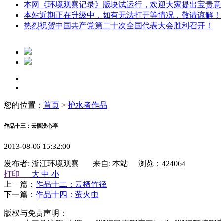
本网《环境观察记录》版块试运行，欢迎大家提出宝贵意
本站近期正在升级中，如有无法打开等情况，敬请谅解！
热烈祝贺中国共产党第二十次全国代表大会胜利召开！
您的位置：
首页
>
护水者作品
作品十三：云栖洗心亭
2013-08-06 15:32:00
发布者: 浙江环境观察 来自: 本站 浏览：424064
打印
大
中
小
上一篇：
作品十二：云栖竹径
下一篇：
作品十四：萤火虫
版权与免责声明：