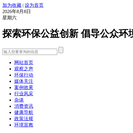
加为收藏
|
设为首页
2026年8月8日
星期六
探索环保公益创新 倡导公众环
网站首页
观察之声
环保行动
媒体关注
案例效果
行业风采
杂谈
消费资讯
健康导航
政策法规
环境宣教