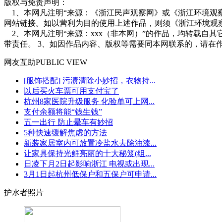
版权与免责声明：
1、本网凡注明“来源：《浙江民声观察网》或《浙江环境观
网站链接。如以营利为目的使用上述作品，则须《浙江环境观
2、本网凡注明“来源：xxx（非本网）”的作品，均转载自
带责任。 3、如因作品内容、版权等需要同本网联系的，请在
网友
互助
PUBLIC VIEW
[服饰搭配] 污渍清除小妙招，衣物持...
以后买火车票可用支付宝了
杭州8家医院升级服务 化验单可上网...
支付余额将能“钱生钱”
五一出行 防止晕车有妙招
5种快速缓解焦虑的方法
新装家居室内可放置冷盐水去除油漆...
让家具保持光鲜亮丽的十大秘笈(组...
日凌下月2日起影响浙江 电视或出现...
3月1日起杭州低保户和五保户可申请...
护水者照片