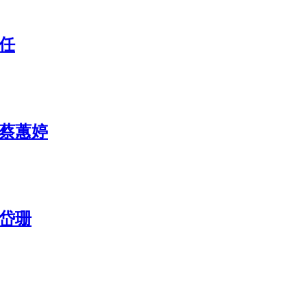
任
 蔡蕙婷
岱珊