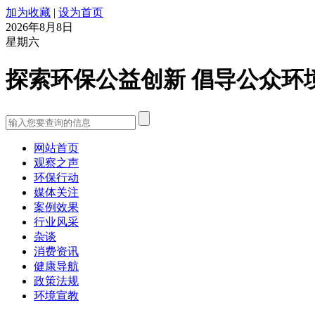
加为收藏
|
设为首页
2026年8月8日
星期六
探索环保公益创新 倡导公众环
网站首页
观察之声
环保行动
媒体关注
案例效果
行业风采
杂谈
消费资讯
健康导航
政策法规
环境宣教