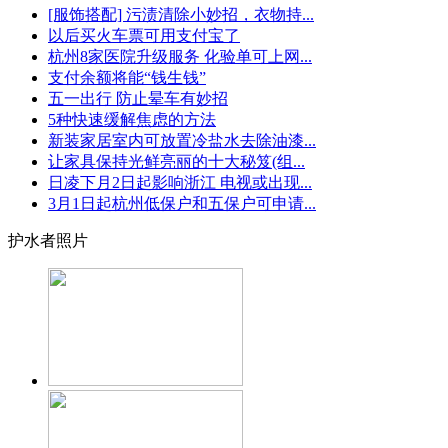
[服饰搭配] 污渍清除小妙招，衣物持...
以后买火车票可用支付宝了
杭州8家医院升级服务 化验单可上网...
支付余额将能“钱生钱”
五一出行 防止晕车有妙招
5种快速缓解焦虑的方法
新装家居室内可放置冷盐水去除油漆...
让家具保持光鲜亮丽的十大秘笈(组...
日凌下月2日起影响浙江 电视或出现...
3月1日起杭州低保户和五保户可申请...
护水者照片